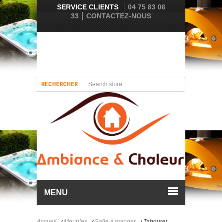
SERVICE CLIENTS
04 75 83 06
33
CONTACTEZ-NOUS
RECHERCHER
MENU
Accueil
Meubles
Salle à manger
Tabouret