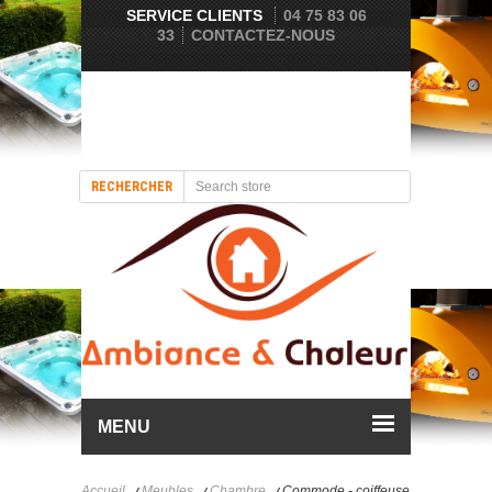
SERVICE CLIENTS
04 75 83 06
33
CONTACTEZ-NOUS
RECHERCHER
MENU
Accueil
Meubles
Chambre
Commode - coiffeuse