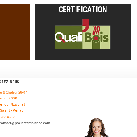
CERTIFICATION
CTEZ-NOUS
e & Chaleur 26-07
ôle 2000 

e du Mistral

 Saint-Péray
75 83 06 33
contact@poeleetambiance.com