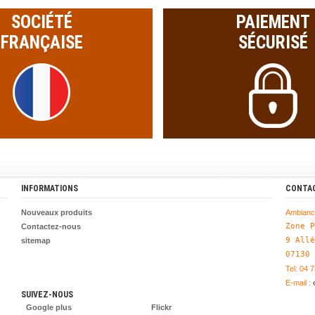
SOCIÉTÉ
PAIEMENT
FRANÇAISE
SÉCURISÉ
INFORMATIONS
CONTA
Nouveaux produits
Ambianc
Zone P
Contactez-nous
9 Allé
sitemap
07130
Tel: 04 
E-mail :
SUIVEZ-NOUS
Google plus
Flickr