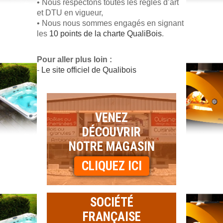
• Nous respectons toutes les règles d’art
et DTU en vigueur,
• Nous nous sommes engagés en signant
les
10 points de la charte QualiBois
.
Pour aller plus loin :
-
Le site officiel de Qualibois
VENEZ
DÉCOUVRIR
NOTRE MAGASIN
CLIQUEZ ICI
SOCIÉTÉ
FRANÇAISE