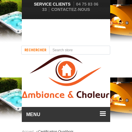
SERVICE CLIENTS
04 75 83 06
33
CONTACTEZ-NOUS
RECHERCHER
MENU
Accueil
Certification Qualibois